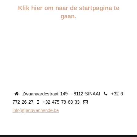
Klik hier om naar de startpagina te
gaan.
Zwaanaardestraat 149 – 9112 SINAAI
+32 3
772 26 27
+32 475 79 68 33
info[at]annvanhende.be